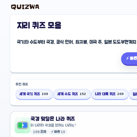
지리 퀴즈 모음
국기와 수도부터 국경, 공식 언어, 최고봉, 미국 주, 일본 도도부현까
⚡ 빠른
추천 퀴즈
세계 국기 퀴즈
세계 수도 퀴즈
나라 대륙 퀴즈
일
209
152
209
국경 맞닿은 나라 퀴즈
이 나라와 국경을 접하는 나라는?
198 문제
⚡ 빠른 10