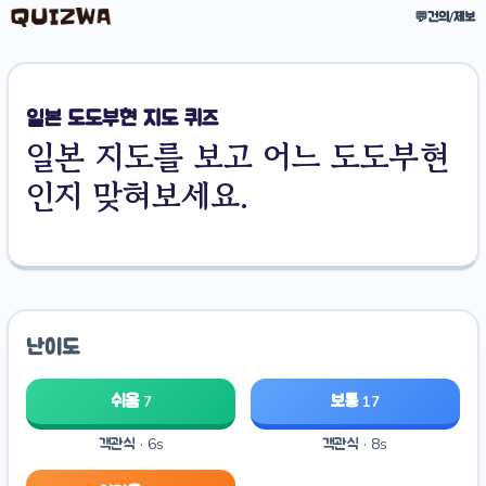
💬
건의/제보
일본 도도부현 지도 퀴즈
일본 지도를 보고 어느 도도부현
인지 맞혀보세요.
난이도
쉬움
보통
7
17
객관식 · 6s
객관식 · 8s