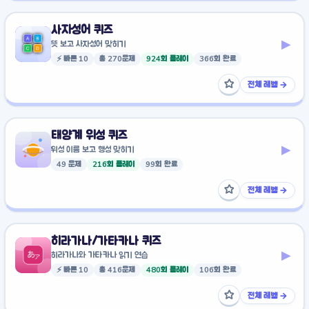
사자성어 퀴즈
▸
뜻 보고 사자성어 맞히기
⚡ 빠른 10
총 270문제
924회 플레이
366회 완료
☆
전체 레벨 →
즐겨찾기에 추가
태양계 위성 퀴즈
▸
위성 이름 보고 행성 맞히기
49 문제
216회 플레이
99회 완료
☆
전체 레벨 →
즐겨찾기에 추가
히라가나/가타카나 퀴즈
▸
히라가나와 가타카나 읽기 연습
⚡ 빠른 10
총 416문제
480회 플레이
106회 완료
☆
전체 레벨 →
즐겨찾기에 추가