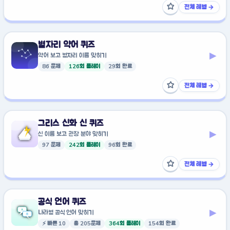
☆
전체 레벨 →
즐겨찾기에 추가
별자리 약어 퀴즈
▸
약어 보고 별자리 이름 맞히기
86 문제
126회 플레이
29회 완료
☆
전체 레벨 →
즐겨찾기에 추가
그리스 신화 신 퀴즈
▸
신 이름 보고 관장 분야 맞히기
97 문제
242회 플레이
96회 완료
☆
전체 레벨 →
즐겨찾기에 추가
공식 언어 퀴즈
▸
나라별 공식 언어 맞히기
⚡ 빠른 10
총 205문제
364회 플레이
154회 완료