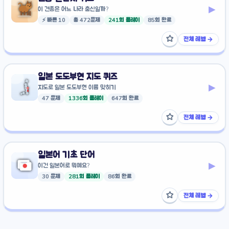
▸
이 견종은 어느 나라 출신일까?
⚡ 빠른 10
총 472문제
241회 플레이
85회 완료
☆
전체 레벨 →
즐겨찾기에 추가
일본 도도부현 지도 퀴즈
▸
지도로 일본 도도부현 이름 맞히기
47 문제
1336회 플레이
647회 완료
☆
전체 레벨 →
즐겨찾기에 추가
일본어 기초 단어
▸
이건 일본어로 뭐예요?
30 문제
281회 플레이
86회 완료
☆
전체 레벨 →
즐겨찾기에 추가