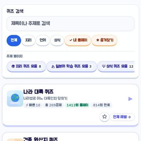
퀴즈 검색
전체
지리
언어
상식
내 플레이
즐겨찾기
✓
★
주제 페이지
지리 퀴즈 모음
일본어 학습 퀴즈 모음
상식 퀴즈 모음
🌍
8
あ
3
💡
12
나라 대륙 퀴즈
▸
나라별로 어느 대륙인지 맞히기
⚡ 빠른 10
총 209문제
1413회 플레이
614회 완료
☆
전체 레벨 →
즐겨찾기에 추가
견종 원산지 퀴즈