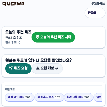
💬
건의/제보
오늘의 추천 퀴즈
🌟 오늘의 추천 퀴즈 시작
원소기호 퀴즈
연속 기록: 0
원하는 퀴즈가 없거나 오답을 발견했나요?
💡 퀴즈 요청
⚠️ 오답 제보 →
추천 퀴즈
세계 국기 퀴즈
세계 수도 퀴즈
나라 대륙 퀴즈
일본 도도
209
152
209